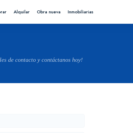
rar
Alquilar
Obra nueva
Inmobiliarias
lles de contacto y contáctanos hoy!