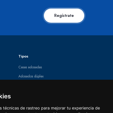
Regístrate
Tipos
Casas adosadas
Adosados dúplex
Parcelas
Pisos
kies
Villas
 técnicas de rastreo para mejorar tu experiencia de
Obra nueva