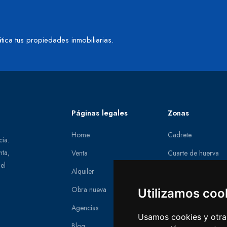
tica tus propiedades inmobiliarias.
Páginas legales
Zonas
Home
Cadrete
cia.
nta,
Venta
Cuarte de huerva
el
Alquiler
La muela
Obra nueva
Zaragoza
Utilizamos coo
Agencias
Zuera
Usamos cookies y otras
Blog