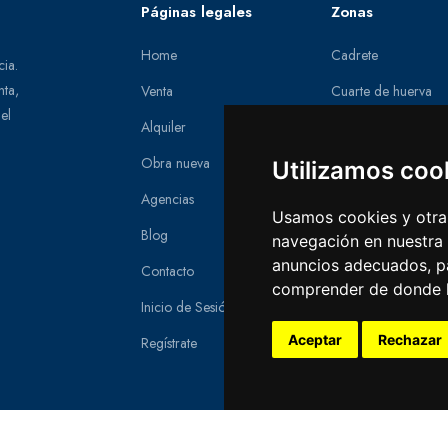
Páginas legales
Zonas
Home
Cadrete
cia.
nta,
Venta
Cuarte de huerva
el
Alquiler
La muela
Obra nueva
Zaragoza
Utilizamos coo
Agencias
Zuera
Usamos cookies y otras
Blog
navegación en nuestra
anuncios adecuados, pa
Contacto
comprender de donde ll
Inicio de Sesión
Aceptar
Rechazar
Regístrate