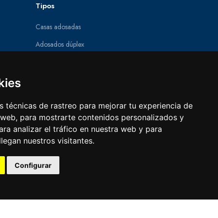
Tipos
Casas adosadas
Adosados dúplex
Parcelas
Pisos
kies
Villas
 técnicas de rastreo para mejorar tu experiencia de
Obra nueva
 web, para mostrarte contenidos personalizados y
ra analizar el tráfico en nuestra web y para
egan nuestros visitantes.
Configurar