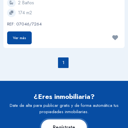
2 Baños
174 m2
REF: 07046/7264
Ver más
1
¿Eres inmobiliaria?
Date de alta para publicar gratis y de forma automática tus
propiedades inmobiliarias.
Regístrate